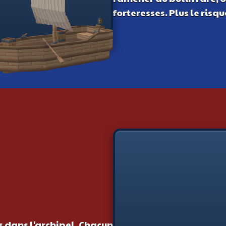
forteresses. Plus le risq
s dans l'archipel. Chacun