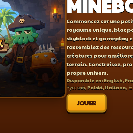
MINEB
Commencez sur une petit
royaume unique, bloc p
skyblock et gameplay en 
rassemblez des ressource
créatures pour améliorer
terrain. Construisez, pr
propre univers.
Disponible en: English, Fr
Русский, Polski, Italiano,
JOUER