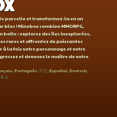
OX
e parcelle et transformez-la en un
ar bloc ! Minebox combine MMORPG,
boîte : explorez des îles inexplorées,
s rares et affrontez de puissantes
 à la fois votre personnage et votre
ogressez et devenez le maître de votre
ançais, Português, 中文, Español, Deutsch,
 日本語