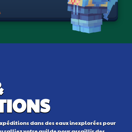
&
TIONS
expéditions dans des eaux inexplorées pour
 ralliez votre guilde pour assaillir des