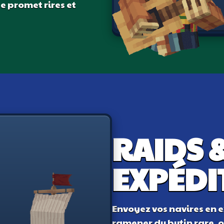
e promet rires et
RAIDS 
EXPÉDI
Envoyez vos navires en 
ramener du butin rare, ou