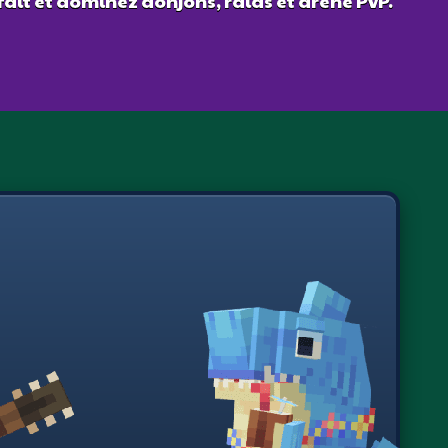
fait et dominez donjons, raids et arène PvP.