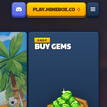
PLAY.MINEBOX.CO
0
menu
SHOP
BUY GEMS